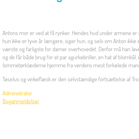
Antons mor er ved at få rynker. Hendes hud under armene er og
hun ikke er tyve år længere, siger hun, og selv om Anton ikke e
værste og farligste for damer overhovedet. Derfor må han lave
og de får både brug for et par agurkebriller, en hat af blomk
lommetørklæderne hjemme fra verdens mest forkølede mand –
Tøselus og vinkeflæsk er den selvstændige fortsættelse af T
Administrator
Boganmeldelser