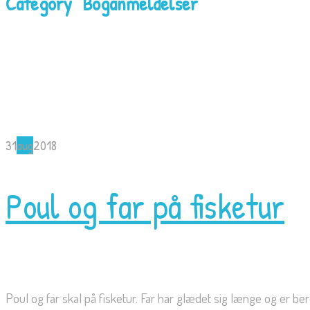
Category "Boganmeldelser"
31
aug
2018
Poul og far på fisketur
Poul og far skal på fisketur. Far har glædet sig længe og er 