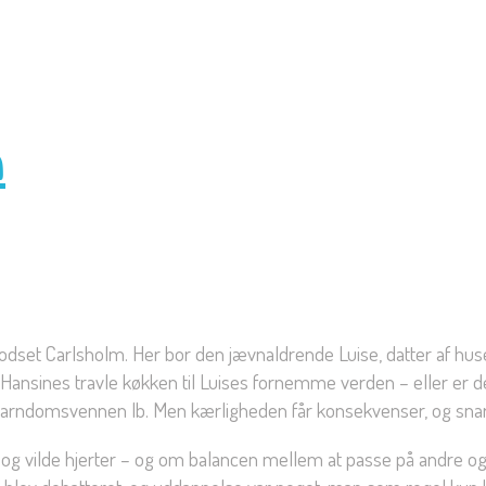
m
godset Carlsholm. Her bor den jævnaldrende Luise, datter af hu
 Hansines travle køkken til Luises fornemme verden – eller er d
barndomsvennen Ib. Men kærligheden får konsekvenser, og snart
vilde hjerter – og om balancen mellem at passe på andre og pas