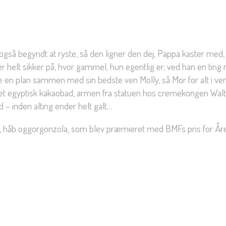
så begyndt at ryste, så den ligner den dej, Pappa kaster med, 
r helt sikker på, hvor gammel, hun egentlig er, ved han en ting 
 en plan sammen med sin bedste ven Molly, så Mor for alt i ver
ål, et egyptisk kakaobad, armen fra statuen hos cremekongen Wa
 inden alting ender helt galt…
ro, håb oggorgonzola, som blev præmieret med BMFs pris for År