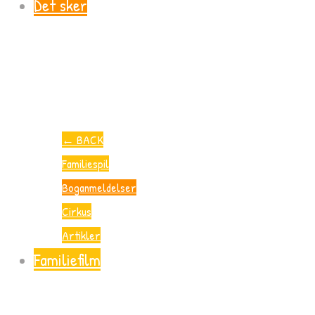
Det sker
←
BACK
Familiespil
Boganmeldelser
Cirkus
Artikler
Familiefilm