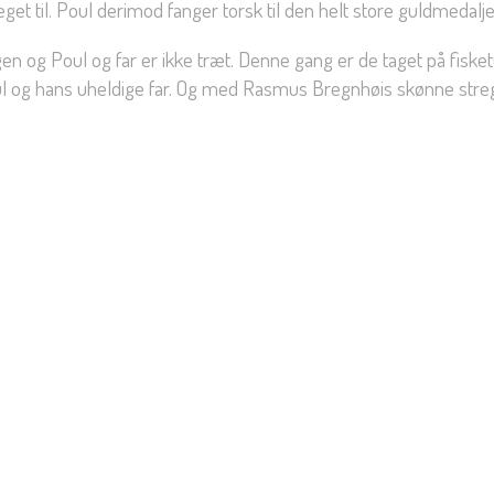
get til. Poul derimod fanger torsk til den helt store guldmedalje
gen og Poul og far er ikke træt. Denne gang er de taget på fisketu
ul og hans uheldige far. Og med Rasmus Bregnhøis skønne streg e