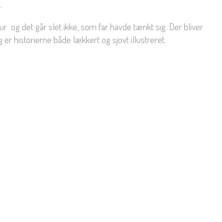
.
r  og det går slet ikke, som far havde tænkt sig. Der bliver
r historierne både lækkert og sjovt illustreret.