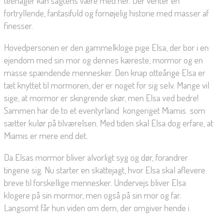
teenager kan sagtens være med her. Der venter en
fortryllende, fantasifuld og fornøjelig historie med masser af
finesser.
Hovedpersonen er den gammelkloge pige Elsa, der bor i en
ejendom med sin mor og dennes kæreste, mormor og en
masse spændende mennesker. Den knap otteårige Elsa er
tæt knyttet til mormoren, der er noget for sig selv. Mange vil
sige, at mormor er skingrende skør, men Elsa ved bedre!
Sammen har de to et eventyrland  kongeriget Miamis  som
sætter kulør på tilværelsen. Med tiden skal Elsa dog erfare, at
Miamis er mere end det.
Da Elsas mormor bliver alvorligt syg og dør, forandrer
tingene sig. Nu starter en skattejagt, hvor Elsa skal aflevere
breve til forskellige mennesker. Undervejs bliver Elsa
klogere på sin mormor, men også på sin mor og far.
Langsomt får hun viden om dem, der omgiver hende i