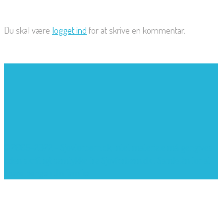
Du skal være
logget ind
for at skrive en kommentar.
©2005-2022 - Sjovforbørn.dk, Intet materiale må gengives
uden skriftligt samtykke fra Sjovforbørn.dk |
Samlelån
for at
spare penge i din familie.