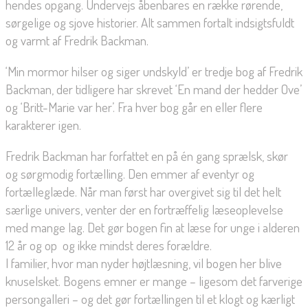
hendes opgang. Undervejs åbenbares en række rørende,
sørgelige og sjove historier. Alt sammen fortalt indsigtsfuldt
og varmt af Fredrik Backman.
‘Min mormor hilser og siger undskyld’ er tredje bog af Fredrik
Backman, der tidligere har skrevet ‘En mand der hedder Ove’
og ‘Britt-Marie var her’. Fra hver bog går en eller flere
karakterer igen.
Fredrik Backman har forfattet en på én gang sprælsk, skør
og sørgmodig fortælling. Den emmer af eventyr og
fortælleglæde. Når man først har overgivet sig til det helt
særlige univers, venter der en fortræffelig læseoplevelse
med mange lag. Det gør bogen fin at læse for unge i alderen
12 år og op  og ikke mindst deres forældre.
I familier, hvor man nyder højtlæsning, vil bogen her blive
knuselsket. Bogens emner er mange – ligesom det farverige
persongalleri – og det gør fortællingen til et klogt og kærligt