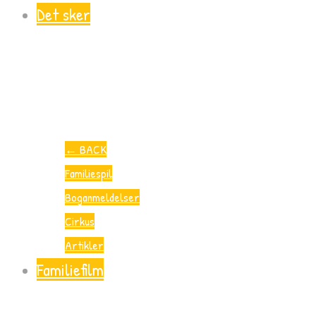
Det sker
←
BACK
Familiespil
Boganmeldelser
Cirkus
Artikler
Familiefilm