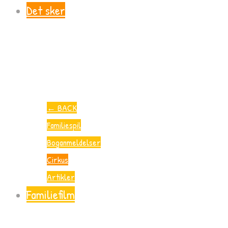
Det sker
←
BACK
Familiespil
Boganmeldelser
Cirkus
Artikler
Familiefilm