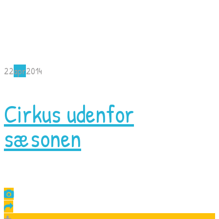
22
apr
2014
Cirkus udenfor
sæsonen