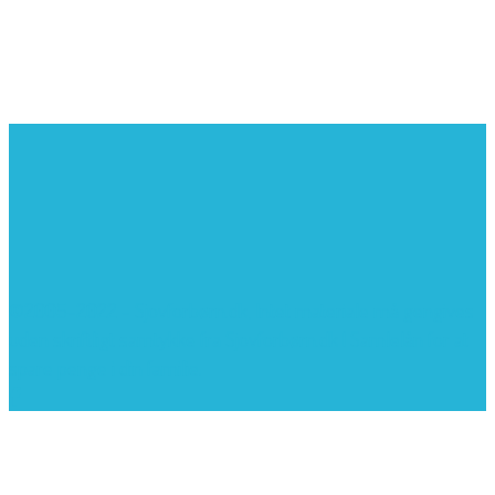
©2005-2022 - Sjovforbørn.dk, Intet materiale må gengives
uden skriftligt samtykke fra Sjovforbørn.dk |
Samlelån
for at
spare penge i din familie.