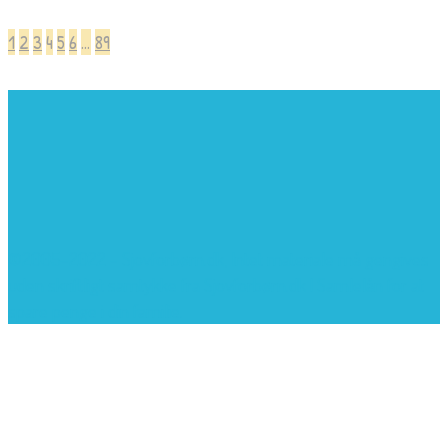
1
2
3
4
5
6
…
89
©2005-2022 - Sjovforbørn.dk, Intet materiale må gengives
uden skriftligt samtykke fra Sjovforbørn.dk |
Samlelån
for at
spare penge i din familie.