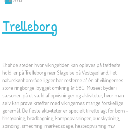
7
aug
2015
Trelleborg
Et af de steder, hvor vikingetiden kan opleves på tætteste
hold, er på Trelleborg nær Slagelse på Vestsjælland. I et
naturskønt område ligger her resterne af én af vikingernes
store ringborge, bygget omkring år 980. Museet byder i
sæsonen på et væld af opvisninger og aktiviteter, hvor man
selv kan prøve kræfter med vikingernes mange forskellige
gøremål. De fleste aktiviteter er specielt tilrettelagt for børn –
tinstøbning, brødbagning, kampopvisninger, bueskydning,
spinding, smedning, markedsdage, hesteopvisning m.v.