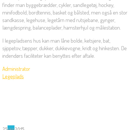
finder man byggebrædder, cykler, sandlegetøj, hockey,
minifodbold, bordtennis, basket og bålsted, men også en stor
sandkasse, legehuse, legetårn med rutsjebane, gynger,
længdespring, balanceplader, hamsterhjul og målestation.
I legepladsens hus kan man låne bolde, ketsjere, bat,
sjippetov, tæpper, dukker, dukkevogne, kridt og hinkesten. De
indendørs faciliteter kan benyttes efter aftale.
Administrator
Legeplads
25
sep
2015