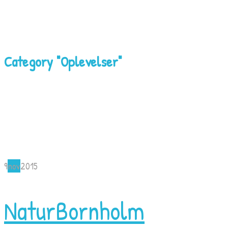
Category "Oplevelser"
9
nov
2015
NaturBornholm