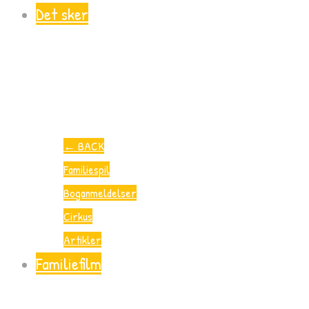
Det sker
←
BACK
Familiespil
Boganmeldelser
Cirkus
Artikler
Familiefilm