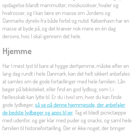
opdagelse blandt mammutter, moskusokser, hvaler og
hvalrosser, og I kan lære en masse om Jordens og
Danmarks dyreliv fra både fortid og nutid. København har en
masse at byde på, og det kræver nok mere en én dag
derovre, hvis I skal igennem det hele.
Hjemme
Har I mest lyst til bare at hygge derhjemme, måske efter en
lang dag rundt i hele Danmark, kan det helt sikkert anbefales
at samles om de gode fortællinger med hele familien. Lån
bøger på biblioteket, eller find en god lydbog, som I, i
fællesskab kan lytte til. Er du i tvivl om, hvor du kan finde
gode lydbøger,
så se på denne hjemmeside, der anbefaler
de bedste lydbøger og apps til jer
. Tag et blødt picnictæppe
med udenfor, og gør klar med puder og snacks, og saml hele
familien til historiefortælling. Der er ikke noget, der bringer