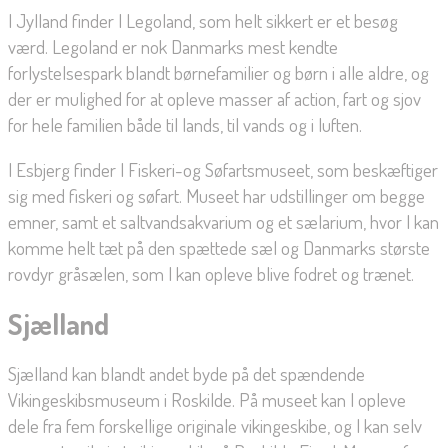
I Jylland finder I Legoland, som helt sikkert er et besøg
værd. Legoland er nok Danmarks mest kendte
forlystelsespark blandt børnefamilier og børn i alle aldre, og
der er mulighed for at opleve masser af action, fart og sjov
for hele familien både til lands, til vands og i luften.
I Esbjerg finder I Fiskeri-og Søfartsmuseet, som beskæftiger
sig med fiskeri og søfart. Museet har udstillinger om begge
emner, samt et saltvandsakvarium og et sælarium, hvor I kan
komme helt tæt på den spættede sæl og Danmarks største
rovdyr gråsælen, som I kan opleve blive fodret og trænet.
Sjælland
Sjælland kan blandt andet byde på det spændende
Vikingeskibsmuseum i Roskilde. På museet kan I opleve
dele fra fem forskellige originale vikingeskibe, og I kan selv