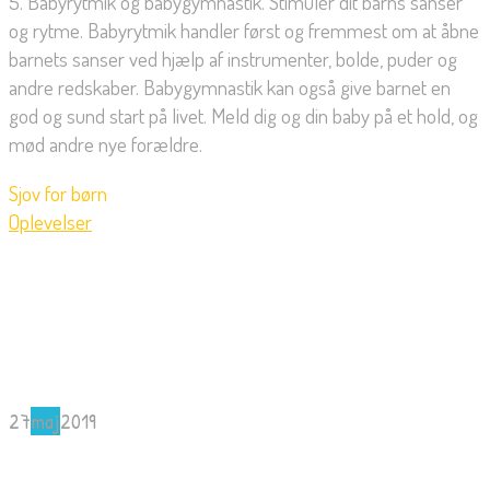
5. Babyrytmik og babygymnastik. Stimulér dit barns sanser
og rytme. Babyrytmik handler først og fremmest om at åbne
barnets sanser ved hjælp af instrumenter, bolde, puder og
andre redskaber. Babygymnastik kan også give barnet en
god og sund start på livet. Meld dig og din baby på et hold, og
mød andre nye forældre.
Sjov for børn
Oplevelser
27
maj
2019