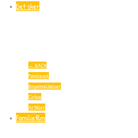
Det sker
←
BACK
Familiespil
Boganmeldelser
Cirkus
Artikler
Familiefilm