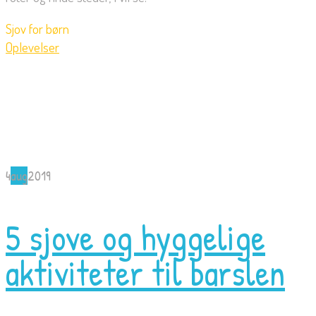
Sjov for børn
Oplevelser
4
aug
2019
5 sjove og hyggelige
aktiviteter til barslen