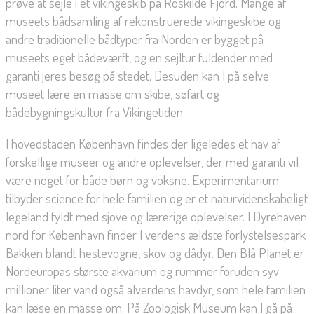
prøve at sejle i et vikingeskib på Roskilde Fjord. Mange af
museets bådsamling af rekonstruerede vikingeskibe og
andre traditionelle bådtyper fra Norden er bygget på
museets eget bådeværft, og en sejltur fuldender med
garanti jeres besøg på stedet. Desuden kan I på selve
museet lære en masse om skibe, søfart og
bådebygningskultur fra Vikingetiden.
I hovedstaden København findes der ligeledes et hav af
forskellige museer og andre oplevelser, der med garanti vil
være noget for både børn og voksne. Experimentarium
tilbyder science for hele familien og er et naturvidenskabeligt
legeland fyldt med sjove og lærerige oplevelser. I Dyrehaven
nord for København finder I verdens ældste forlystelsespark
Bakken blandt hestevogne, skov og dådyr. Den Blå Planet er
Nordeuropas største akvarium og rummer foruden syv
millioner liter vand også alverdens havdyr, som hele familien
kan læse en masse om. På Zoologisk Museum kan I gå på