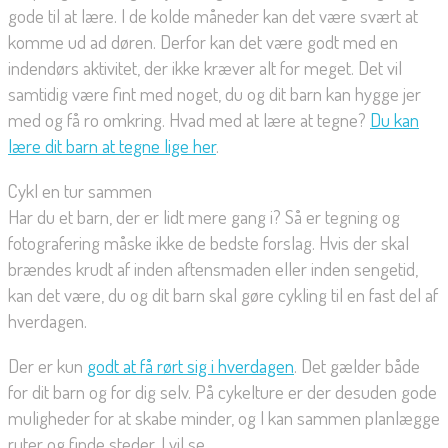
gode til at lære. I de kolde måneder kan det være svært at
komme ud ad døren. Derfor kan det være godt med en
indendørs aktivitet, der ikke kræver alt for meget. Det vil
samtidig være fint med noget, du og dit barn kan hygge jer
med og få ro omkring. Hvad med at lære at tegne?
Du kan
lære dit barn at tegne lige her
.
Cykl en tur sammen
Har du et barn, der er lidt mere gang i? Så er tegning og
fotografering måske ikke de bedste forslag. Hvis der skal
brændes krudt af inden aftensmaden eller inden sengetid,
kan det være, du og dit barn skal gøre cykling til en fast del af
hverdagen.
Der er kun
godt at få rørt sig i hverdagen
. Det gælder både
for dit barn og for dig selv. På cykelture er der desuden gode
muligheder for at skabe minder, og I kan sammen planlægge
ruter og finde steder, I vil se.