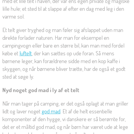
med et lille telt i haven, der var ens egen private og magiske
lille hule; et sted til at slappe af efter en dag med leg i den
varme sol.
Et telt giver tryghed og man føler sig afslappet uden man
direkte forlader naturen. Har man for eksempel en
campingvogn eller bare en større bil, kan man med fordel
købe et
luftelt
, der kan sættes op ude foran. Så mens
børnene leger, kan forældrene sidde med en kop kaffe i
skyggen, og når børnene bliver trætte, har de også et godt
sted at søge ly.
Nyd noget god mad i ly af et telt
Når man tager på camping, er det også oplagt at man griller
lidt og laver noget
god mad
. Et af de helt essentielle
komponenter af den hygge, vi danskere er så berømte for,
det er et måltid god mad, og når børn har været ude at lege