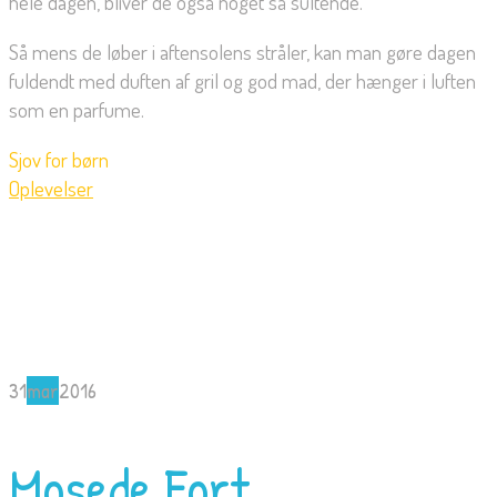
hele dagen, bliver de også noget så sultende.
Så mens de løber i aftensolens stråler, kan man gøre dagen
fuldendt med duften af gril og god mad, der hænger i luften
som en parfume.
Sjov for børn
Oplevelser
31
mar
2016
Mosede Fort