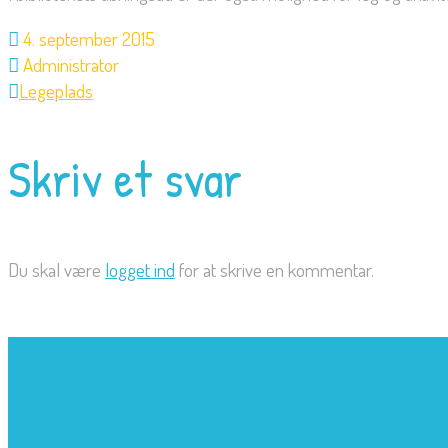
4. september 2015
Administrator
Legeplads
Skriv et svar
Du skal være
logget ind
for at skrive en kommentar.