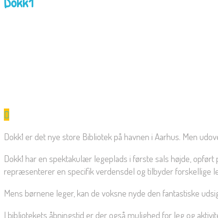
Dokk1
Dokk1 er det nye store Bibliotek på havnen i Aarhus. Men udo
Dokk1 har en spektakulær legeplads i første sals højde, opfø
repræsenterer en specifik verdensdel og tilbyder forskellige 
Mens børnene leger, kan de voksne nyde den fantastiske udsig
I bibliotekets åbningstid er der også mulighed for leg og aktivi