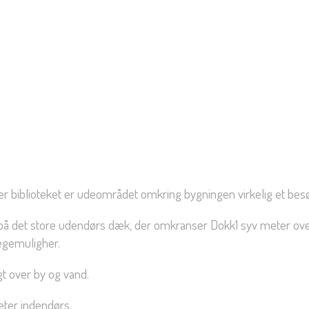
ver biblioteket er udeområdet omkring bygningen virkelig et bes
rt på det store udendørs dæk, der omkranser Dokk1 syv meter ov
legemuligher.
t over by og vand.
teter indendørs.