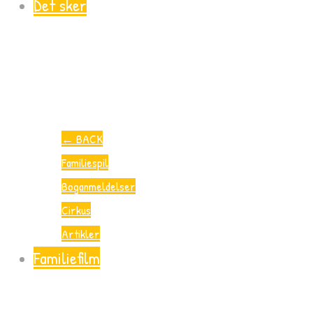
Det sker
←
BACK
Familiespil
Boganmeldelser
Cirkus
Artikler
Familiefilm