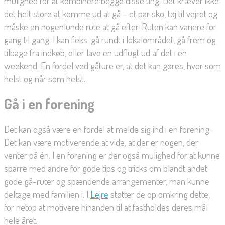
mulighed for at kombinere begge disse ting. Det kræver ikke
det helt store at komme ud at gå – et par sko, tøj til vejret og
måske en nogenlunde rute at gå efter. Ruten kan variere for
gang til gang. I kan f.eks. gå rundt i lokalområdet, gå frem og
tilbage fra indkøb, eller lave en udflugt ud af det i en
weekend. En fordel ved gåture er, at det kan gøres, hvor som
helst og når som helst.
Gå i en forening
Det kan også være en fordel at melde sig ind i en forening.
Det kan være motiverende at vide, at der er nogen, der
venter på én. I en forening er der også mulighed for at kunne
sparre med andre for gode tips og tricks om blandt andet
gode gå-ruter og spændende arrangementer, man kunne
deltage med familien i. I
Lejre
støtter de op omkring dette,
for netop at motivere hinanden til at fastholdes deres mål
hele året.