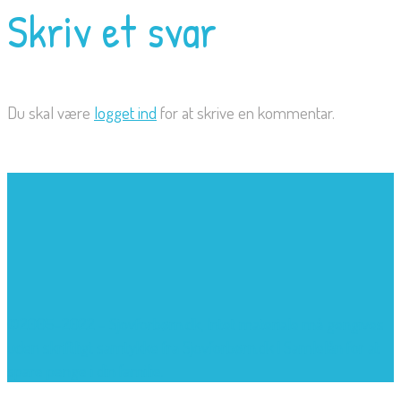
Skriv et svar
Du skal være
logget ind
for at skrive en kommentar.
©2005-2022 - Sjovforbørn.dk, Intet materiale må gengives
uden skriftligt samtykke fra Sjovforbørn.dk |
Samlelån
for at
spare penge i din familie.