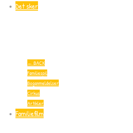
Det sker
←
BACK
Familiespil
Boganmeldelser
Cirkus
Artikler
Familiefilm