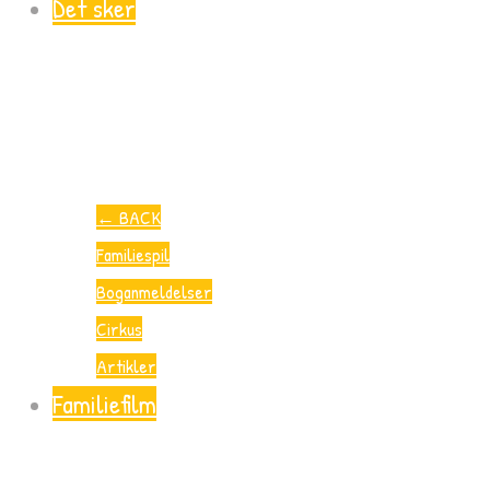
Det sker
←
BACK
Familiespil
Boganmeldelser
Cirkus
Artikler
Familiefilm