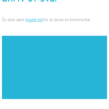
Du skal være
logget ind
for at skrive en kommentar.
©2005-2022 - Sjovforbørn.dk, Intet materiale må gengives
uden skriftligt samtykke fra Sjovforbørn.dk |
Samlelån
for at
spare penge i din familie.