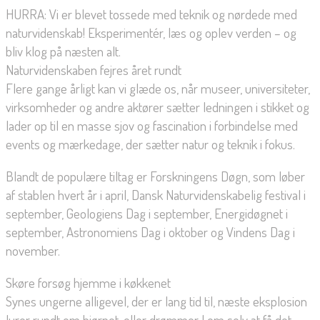
HURRA: Vi er blevet tossede med teknik og nørdede med
naturvidenskab! Eksperimentér, læs og oplev verden – og
bliv klog på næsten alt.
Naturvidenskaben fejres året rundt
Flere gange årligt kan vi glæde os, når museer, universiteter,
virksomheder og andre aktører sætter ledningen i stikket og
lader op til en masse sjov og fascination i forbindelse med
events og mærkedage, der sætter natur og teknik i fokus.
Blandt de populære tiltag er Forskningens Døgn, som løber
af stablen hvert år i april, Dansk Naturvidenskabelig festival i
september, Geologiens Dag i september, Energidøgnet i
september, Astronomiens Dag i oktober og Vindens Dag i
november.
Skøre forsøg hjemme i køkkenet
Synes ungerne alligevel, der er lang tid til, næste eksplosion
lurer rundt om hjørnet, eller drømmer I om selv at få det