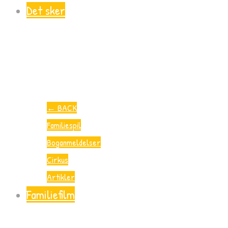
Det sker
←
BACK
Familiespil
Boganmeldelser
Cirkus
Artikler
Familiefilm