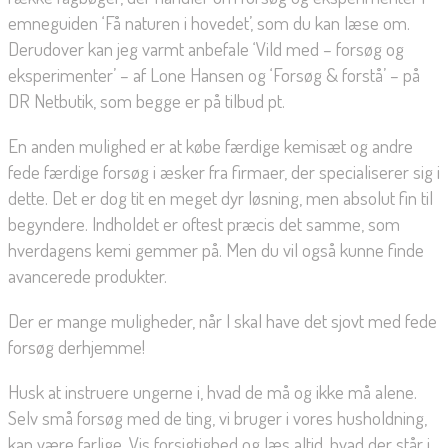
emneguiden ‘Få naturen i hovedet’, som du kan læse om.
Derudover kan jeg varmt anbefale ‘Vild med – forsøg og
eksperimenter’ – af Lone Hansen og ‘Forsøg & forstå’ – på
DR Netbutik, som begge er på tilbud pt.
En anden mulighed er at købe færdige kemisæt og andre
fede færdige forsøg i æsker fra firmaer, der specialiserer sig i
dette. Det er dog tit en meget dyr løsning, men absolut fin til
begyndere. Indholdet er oftest præcis det samme, som
hverdagens kemi gemmer på. Men du vil også kunne finde
avancerede produkter.
Der er mange muligheder, når I skal have det sjovt med fede
forsøg derhjemme!
Husk at instruere ungerne i, hvad de må og ikke må alene.
Selv små forsøg med de ting, vi bruger i vores husholdning,
kan være farlige. Vis forsigtighed og læs altid, hvad der står i