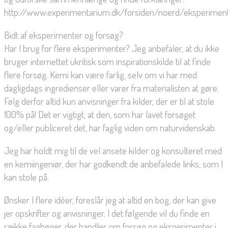
http://www.experimentarium.dk/forsiden/noerd/eksperimen
Bidt af eksperimenter og forsøg?
Har I brug for flere eksperimenter? Jeg anbefaler, at du ikke
bruger internettet ukritisk som inspirationskilde til at finde
flere forsøg. Kemi kan være farlig, selv om vi har med
dagligdags ingredienser eller varer fra materialisten at gøre.
Følg derfor altid kun anvisninger fra kilder, der er til at stole
100% på! Det er vigtigt, at den, som har lavet forsøget
og/eller publiceret det, har faglig viden om naturvidenskab.
Jeg har holdt mig til de vel ansete kilder og konsulteret med
en kemiingeniør, der har godkendt de anbefalede links, som I
kan stole på.
Ønsker I flere idéer, foreslår jeg at altid en bog, der kan give
jer opskrifter og anvisninger. I det følgende vil du finde en
række fagbøger, der handler om forsøg og eksperimenter i