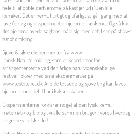
hele til at boble derhjemme, så kast jer ud i ‘Den lille
kemiker’. Det er nemt, hurtigt og ufarligt at gå i gang med at
lave forsøg og eksperimenter hjemme i køkkenet. Og så kan
det hjemmelavede sagtens måle sig med det, I ser på shows
rundt omkring.
Sjove & sikre eksperimenter fra www
Dansk Naturformidling, som er koordinator for
arrangementerne ved den årlige naturvidenskabelige
festival, lokker med små eksperimenter på
www.testoteket.dk. Alle de tossede og sjove ting kan laves
hjemme med det, I har i køkkenskabene.
Eksperimenterne forklarer noget af den fysik, kemi,
matematik og biologi, vi alle sammen bruger i vores hverdag.
Ungerne vil elske det!
Cirkus Naturligvis, som nogle vil kende fra fascinerende