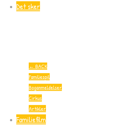
Det sker
←
BACK
Familiespil
Boganmeldelser
Cirkus
Artikler
Familiefilm