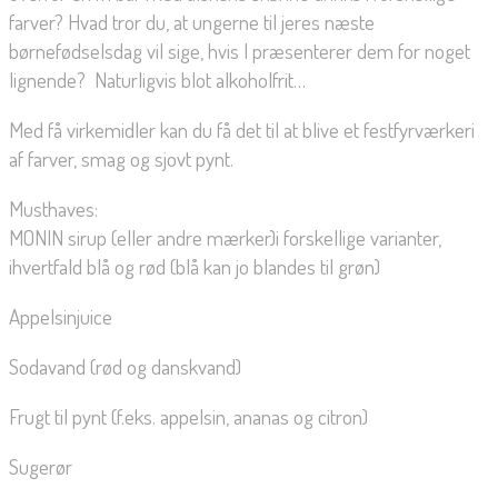
farver? Hvad tror du, at ungerne til jeres næste
børnefødselsdag vil sige, hvis I præsenterer dem for noget
lignende?  Naturligvis blot alkoholfrit…
Med få virkemidler kan du få det til at blive et festfyrværkeri
af farver, smag og sjovt pynt.
Musthaves:
MONIN sirup (eller andre mærker)i forskellige varianter,
ihvertfald blå og rød (blå kan jo blandes til grøn)
Appelsinjuice
Sodavand (rød og danskvand)
Frugt til pynt (f.eks. appelsin, ananas og citron)
Sugerør