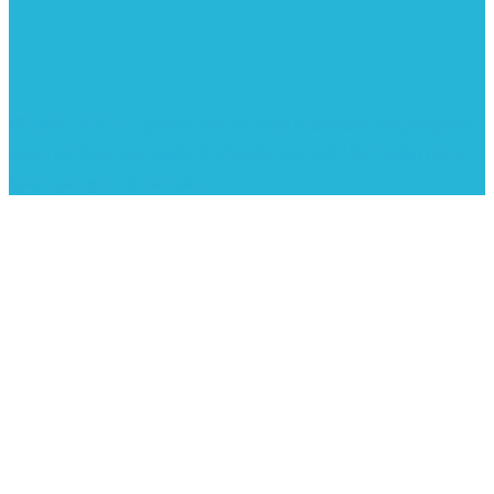
©2005-2022 - Sjovforbørn.dk, Intet materiale må gengives
uden skriftligt samtykke fra Sjovforbørn.dk |
Samlelån
for at
spare penge i din familie.