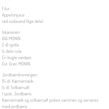
Filur:
Appelsinjuice
rød sodavand (lige dele)
Iskanonen:
Blå MONIN
2 dl sprite
½ dele cola
En kugle vaniljeis
Evt. Grøn MONIN
Jordbærdronningen:
1½ dl. Kærnemælk
½ dl. Solbærsaft
1 spsk. Jordbæris
Kærnemælk og solbærsaft piskes sammen og serveres
med jordbæris