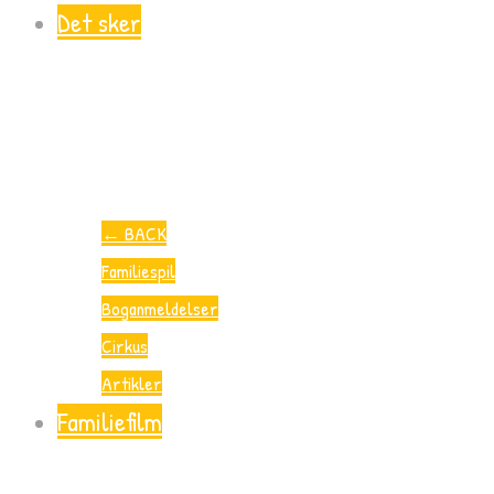
Det sker
←
BACK
Familiespil
Boganmeldelser
Cirkus
Artikler
Familiefilm