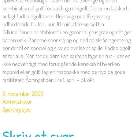
oplevelse.Fodboldgolf stammer fra Sverrige og er en
kombination af golf, fodbold og minigolf. Der er en lækkert
anlagt fodboldgolfbane i Hejnsvig med 18 sjove og
udfordrende huller.- kun 10 minutterskørsel fra
Billund.Banen er etableret i en gammel grusgrav og dét gør
banen unik. Banerne snor sig op og ned ad skråningerne og
gør det til en speciel og sjov oplevelse at spille. Fodboldgolf
er for alle. Mor, far og børn kan sagtens tage en tur – det er
ikke nødvendigt med forudgående kenskab til hverken
fodbold eller golf. Tag en madpakke med og nyd de gode
facilliteter. Åbningstider: Fra 1. april – 31. okt.
6. november 2009
Administrator
Sport og sjov
Skriv et svar