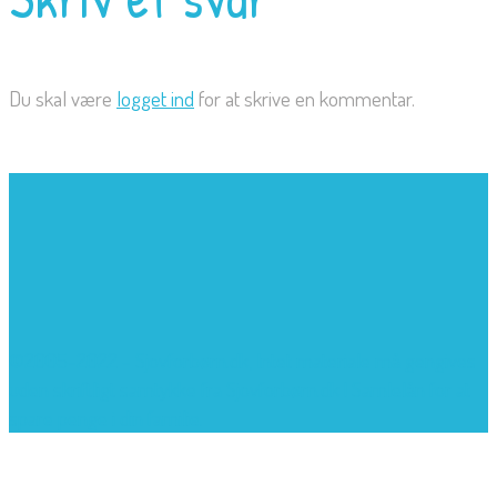
Du skal være
logget ind
for at skrive en kommentar.
©2005-2022 - Sjovforbørn.dk, Intet materiale må gengives
uden skriftligt samtykke fra Sjovforbørn.dk |
Samlelån
for at
spare penge i din familie.