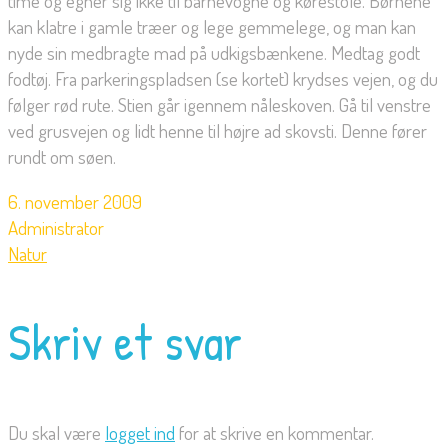
time og egner sig ikke til barnevogne og kørestole. Børnene
kan klatre i gamle træer og lege gemmelege, og man kan
nyde sin medbragte mad på udkigsbænkene. Medtag godt
fodtøj. Fra parkeringspladsen (se kortet) krydses vejen, og du
følger rød rute. Stien går igennem nåleskoven. Gå til venstre
ved grusvejen og lidt henne til højre ad skovsti. Denne fører
rundt om søen.
6. november 2009
Administrator
Natur
Skriv et svar
Du skal være
logget ind
for at skrive en kommentar.