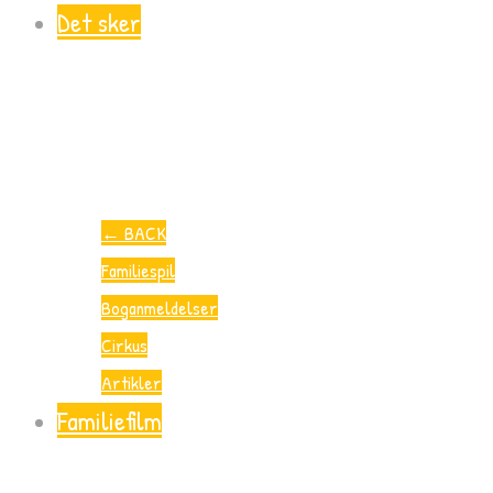
Det sker
←
BACK
Familiespil
Boganmeldelser
Cirkus
Artikler
Familiefilm