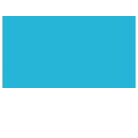
©2005-2022 - Sjovforbørn.dk, Intet materiale må gengives
uden skriftligt samtykke fra Sjovforbørn.dk |
Samlelån
for at
spare penge i din familie.