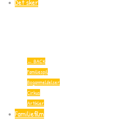
Det sker
←
BACK
Familiespil
Boganmeldelser
Cirkus
Artikler
Familiefilm