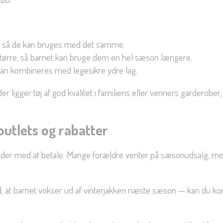
nu, så de kan bruges med det samme.
e større, så barnet kan bruge dem en hel sæson længere.
r kan kombineres med legesikre ydre lag.
r ligger tøj af god kvalitet i familiens eller venners garderober,
outlets og rabatter
 ender med at betale. Mange forældre venter på sæsonudsalg, me
, at barnet vokser ud af vinterjakken næste sæson — kan du komb