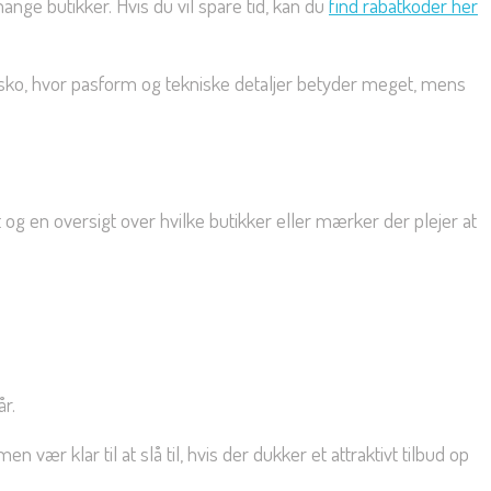
nge butikker. Hvis du vil spare tid, kan du
find rabatkoder her
og sko, hvor pasform og tekniske detaljer betyder meget, mens
 og en oversigt over hvilke butikker eller mærker der plejer at
r.
ær klar til at slå til, hvis der dukker et attraktivt tilbud op