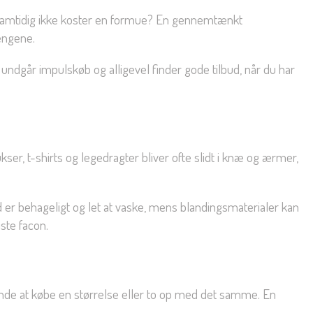
og samtidig ikke koster en formue? En gennemtænkt
engene.
 undgår impulskøb og alligevel finder gode tilbud, når du har
ser, t-shirts og legedragter bliver ofte slidt i knæ og ærmer,
d er behageligt og let at vaske, mens blandingsmaterialer kan
ste facon.
tende at købe en størrelse eller to op med det samme. En