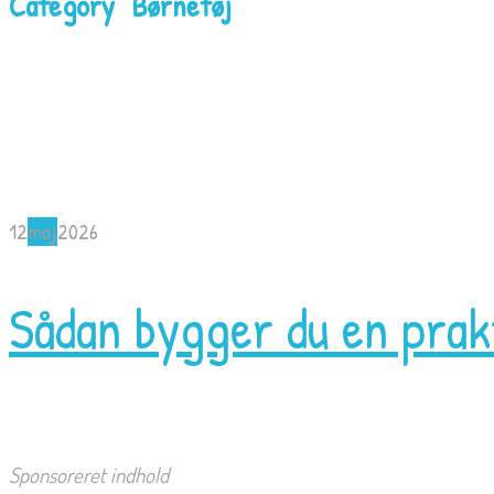
Category "Børnetøj"
12
maj
2026
Sådan bygger du en prakt
Sponsoreret indhold