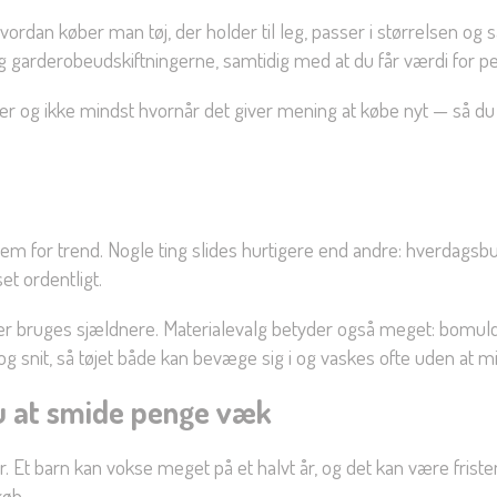
hvordan køber man tøj, der holder til leg, passer i størrelsen 
 garderobeudskiftningerne, samtidig med at du får værdi for p
egier og ikke mindst hvornår det giver mening at købe nyt — så du
rem for trend. Nogle ting slides hurtigere end andre: hverdagsbuk
et ordentligt.
, der bruges sjældnere. Materialevalg betyder også meget: bomul
 snit, så tøjet både kan bevæge sig i og vaskes ofte uden at mi
du at smide penge væk
r. Et barn kan vokse meget på et halvt år, og det kan være fris
køb.