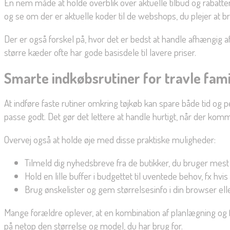
En nem måde at holde overblik over aktuelle tilbud og rabatter
og se om der er aktuelle koder til de webshops, du plejer at b
Der er også forskel på, hvor det er bedst at handle afhængig a
større kæder ofte har gode basisdele til lavere priser.
Smarte indkøbsrutiner for travle fami
At indføre faste rutiner omkring tøjkøb kan spare både tid og p
passe godt. Det gør det lettere at handle hurtigt, når der komm
Overvej også at holde øje med disse praktiske muligheder:
Tilmeld dig nyhedsbreve fra de butikker, du bruger mest —
Hold en lille buffer i budgettet til uventede behov, fx hvi
Brug ønskelister og gem størrelsesinfo i din browser elle
Mange forældre oplever, at en kombination af planlægning og flek
på netop den størrelse og model, du har brug for.