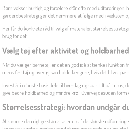
Børn vokser hurtigt, og forældre står ofte med udfordringen: 
garderobestrategi gør det nemmere at følge med i væksten og
Her får du konkrete råd til valg af materialer, størrelsesstrat
brug for det.
Vælg tøj efter aktivitet og holdbarhed
Når du vælger børnetøj, er det en god idé at tænke i funktion f
mens festtøj og overtøj kan holde længere, hvis det bliver pass
Investér i robuste basisdele til hverdag og spar lidt på items
give bedre holdbarhed og mindre krøl. Overvej desuden form og
Størrelsesstrategi: hvordan undgår 
At ramme den rigtige størrelse er en af de største udfordringe
langsigtet strategi hjælper med at minimere spild og ubrugte 