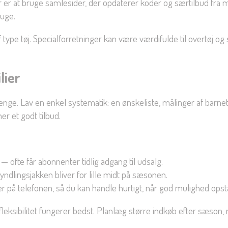
 er at bruge samlesider, der opdaterer koder og særtilbud fra ma
ruge.
f type tøj. Specialforretninger kan være værdifulde til overtøj 
lier
enge. Lav en enkel systematik: en ønskeliste, målinger af barnet
er et godt tilbud.
 ofte får abonnenter tidlig adgang til udsalg.
s yndlingsjakken bliver for lille midt på sæsonen.
r på telefonen, så du kan handle hurtigt, når god mulighed opstå
sibilitet fungerer bedst. Planlæg større indkøb efter sæson, men v