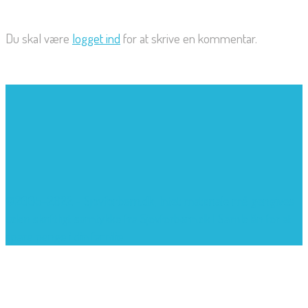
Du skal være
logget ind
for at skrive en kommentar.
©2005-2022 - Sjovforbørn.dk, Intet materiale må gengives
uden skriftligt samtykke fra Sjovforbørn.dk |
Samlelån
for at
spare penge i din familie.