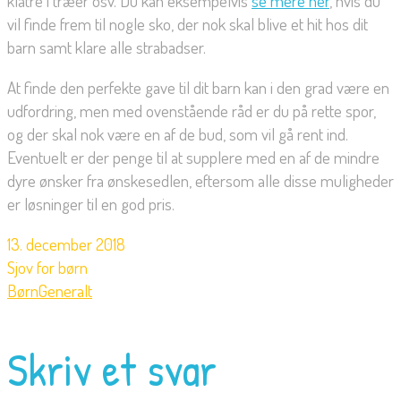
klatre i træer osv. Du kan eksempelvis
se mere her
, hvis du
vil finde frem til nogle sko, der nok skal blive et hit hos dit
barn samt klare alle strabadser.
At finde den perfekte gave til dit barn kan i den grad være en
udfordring, men med ovenstående råd er du på rette spor,
og der skal nok være en af de bud, som vil gå rent ind.
Eventuelt er der penge til at supplere med en af de mindre
dyre ønsker fra ønskesedlen, eftersom alle disse muligheder
er løsninger til en god pris.
13. december 2018
Sjov for børn
Børn
Generalt
Skriv et svar