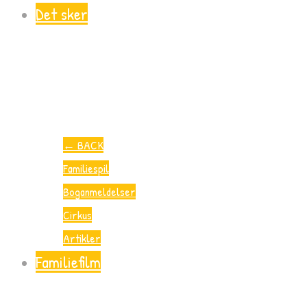
Det sker
←
BACK
Familiespil
Boganmeldelser
Cirkus
Artikler
Familiefilm