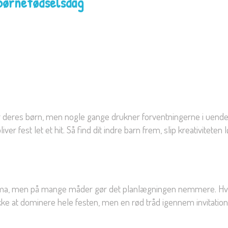
 børnefødselsdag
 for deres børn, men nogle gange drukner forventningerne i u
iver fest let et hit. Så find dit indre barn frem, slip kreativitete
t tema, men på mange måder gør det planlægningen nemmere. Hvis
kke at dominere hele festen, men en rød tråd igennem invitation