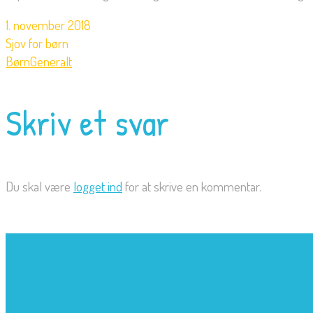
1. november 2018
Sjov for børn
Børn
Generalt
Skriv et svar
Du skal være
logget ind
for at skrive en kommentar.