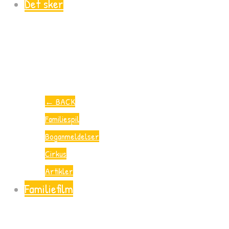
Det sker
←
BACK
Familiespil
Boganmeldelser
Cirkus
Artikler
Familiefilm