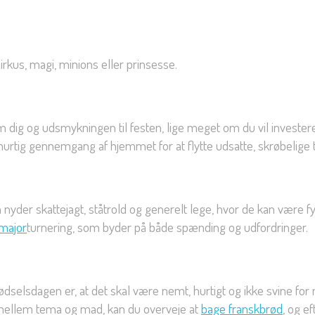
rkus, magi, minions eller prinsesse.
 dig og udsmykningen til festen, lige meget om du vil investere i
 hurtig gennemgang af hjemmet for at flytte udsatte, skrøbelige
rn nyder skattejagt, ståtrold og generelt lege, hvor de kan være f
major
turnering, som byder på både spænding og udfordringer.
ødselsdagen er, at det skal være nemt, hurtigt og ikke svine fo
mellem tema og mad, kan du overveje at
bage franskbrød
, og e