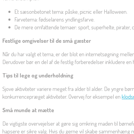
Et sæsonbetonet tema: påske, picnic eller Halloween.
Farvetema: fødselarens yndlingsfarve.
De mere omfattende temaer: sport, superhelte, pirater, ci
Festlige omgivelser til de små gæster
Når du har valgt et tema, er der blot en internetsøgning mellem
Derudover bør en del af de festlig forberedelser inkludere en
Tips til lege og underholdning
Sjove aktiviteter variere meget fra alder til alder. De yngre bø
konkurrencepræget aktiviteter. Overvej for eksempel en
klods
Små munde at mætte
De vigtigste overvejelser at gøre sig omkring maden til børnef
hapsere er sikre valg. Hvis du gerne vil skabe sammenhæng 