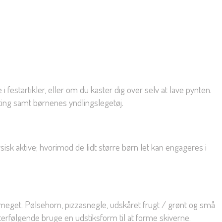
 festartikler, eller om du kaster dig over selv at lave pynten.
 ting samt børnenes yndlingslegetøj.
ysisk aktive; hvorimod de lidt større børn let kan engageres i
r meget. Pølsehorn, pizzasnegle, udskåret frugt / grønt og små
fterfølgende bruge en udstiksform til at forme skiverne.