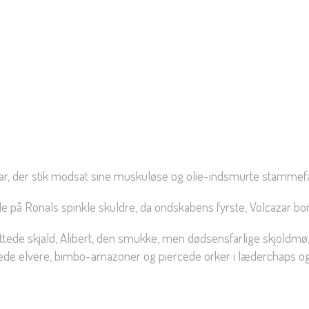
ar, der stik modsat sine muskuløse og olie-indsmurte stammef
le på Ronals spinkle skuldre, da ondskabens fyrste, Volcazar bo
e skjald, Alibert, den smukke, men dødsensfarlige skjoldmø, Z
vede elvere, bimbo-amazoner og piercede orker i læderchaps og