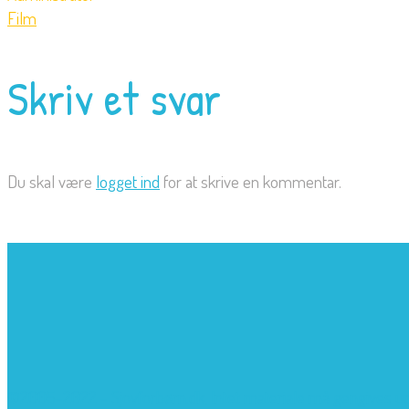
Film
Skriv et svar
Du skal være
logget ind
for at skrive en kommentar.
©2005-2022 - Sjovforbørn.dk, Intet materiale må gengives uden