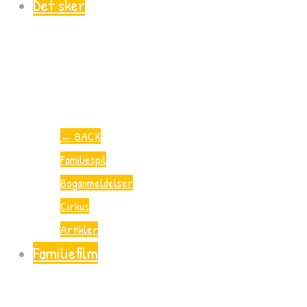
Det sker
←
BACK
Familiespil
Boganmeldelser
Cirkus
Artikler
Familiefilm