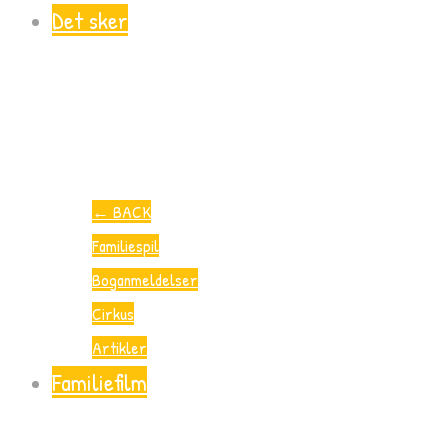
Det sker
←
BACK
Familiespil
Boganmeldelser
Cirkus
Artikler
Familiefilm