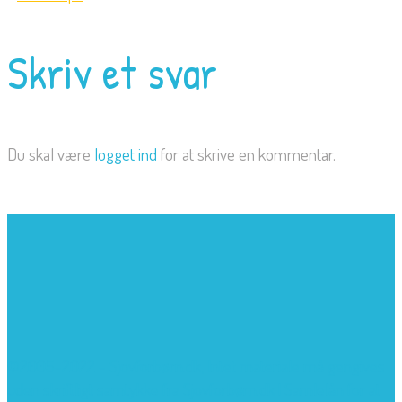
Skriv et svar
Du skal være
logget ind
for at skrive en kommentar.
©2005-2022 - Sjovforbørn.dk, Intet materiale må gengives
uden skriftligt samtykke fra Sjovforbørn.dk |
Samlelån
for at