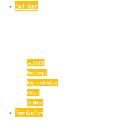
Det sker
←
BACK
Familiespil
Boganmeldelser
Cirkus
Artikler
Familiefilm