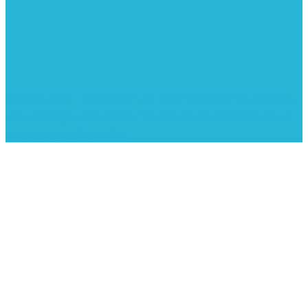
©2005-2022 - Sjovforbørn.dk, Intet materiale må gengives
uden skriftligt samtykke fra Sjovforbørn.dk |
Samlelån
for at
spare penge i din familie.