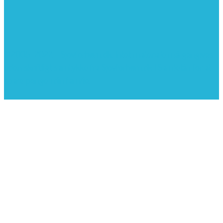
©2005-2022 - Sjovforbørn.dk, Intet materiale må gengives
uden skriftligt samtykke fra Sjovforbørn.dk |
Samlelån
for at
spare penge i din familie.