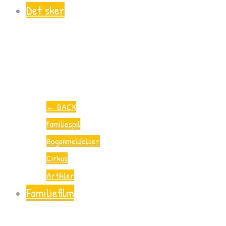
Det sker
←
BACK
Familiespil
Boganmeldelser
Cirkus
Artikler
Familiefilm