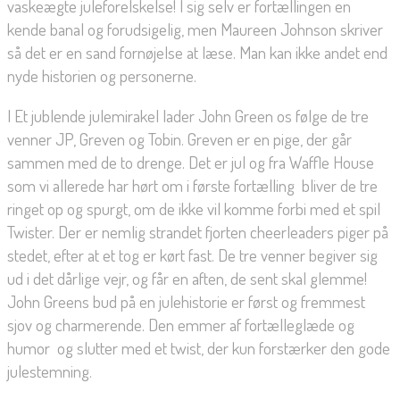
vaskeægte juleforelskelse! I sig selv er fortællingen en
kende banal og forudsigelig, men Maureen Johnson skriver
så det er en sand fornøjelse at læse. Man kan ikke andet end
nyde historien og personerne.
I Et jublende julemirakel lader John Green os følge de tre
venner JP, Greven og Tobin. Greven er en pige, der går
sammen med de to drenge. Det er jul og fra Waffle House 
som vi allerede har hørt om i første fortælling  bliver de tre
ringet op og spurgt, om de ikke vil komme forbi med et spil
Twister. Der er nemlig strandet fjorten cheerleaders piger på
stedet, efter at et tog er kørt fast. De tre venner begiver sig
ud i det dårlige vejr, og får en aften, de sent skal glemme!
John Greens bud på en julehistorie er først og fremmest
sjov og charmerende. Den emmer af fortælleglæde og
humor  og slutter med et twist, der kun forstærker den gode
julestemning.