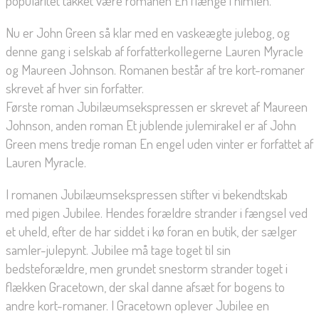
popularitet takket være romanen En flænge i himlen.
Nu er John Green så klar med en vaskeægte julebog, og
denne gang i selskab af forfatterkollegerne Lauren Myracle
og Maureen Johnson. Romanen består af tre kort-romaner
skrevet af hver sin forfatter.
Første roman Jubilæumsekspressen er skrevet af Maureen
Johnson, anden roman Et jublende julemirakel er af John
Green mens tredje roman En engel uden vinter er forfattet af
Lauren Myracle.
I romanen Jubilæumsekspressen stifter vi bekendtskab
med pigen Jubilee. Hendes forældre strander i fængsel ved
et uheld, efter de har siddet i kø foran en butik, der sælger
samler-julepynt. Jubilee må tage toget til sin
bedsteforældre, men grundet snestorm strander toget i
flækken Gracetown, der skal danne afsæt for bogens to
andre kort-romaner. I Gracetown oplever Jubilee en