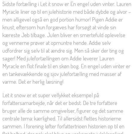
Sidste fortælling i Let it snow er En engel uden vinter. Lauren
Myracle liner op til en julehistorie med både dybde og alvor –
men alligevel også en god portion humor! Pigen Addie er
knust, eftersom hun forgæves har forsøgt at vinde sin
kæreste Jeb tilbage. Julen bliver en smertefuld oplevelse
og vennerne prøver at opmuntre hende. Addie selv
udfordrer sig selv til at ændre sig. Men så sker der ting og
sager! Med julefortællingen om Addie leverer Lauren
Myracle en flot finale til en skøn bog. En engel uden vinter er
en tankevækkende og sjov julefortælling med masser af
varme. Det er herlig læsning!
Let it snow er et super vellykket eksempel på
forfattersamarbejde, når det er bedst. De tre forfattere
bruger alle de samme omgivelser, figurer og det samme
centrale tema: kærlighed. Til allersidst flettes historierne
sammen. I forening løfter forfattertrioen historien op til en
flot helhed, der nok skal blive en vaskeægte juleklassiker!