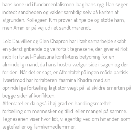
hans kone ud i fundamentalismen  bag hans ryg. Han søger
indædt sandheden og vakler samtidig selv på kanten af
afgrunden. Kollegaen Kim prøver at hjælpe og støtte ham,
men Amin er på vej ud i et sandt mareridt.
Loïc Dauvillier og Glen Chapron har i tæt samarbejde skabt
en yderst gribende og velfortalt tegneserie, der giver et flot
indblik i Israel-Palæstina konfliktens betydning for en
almindelig mand, da hans hustru vælger side i sagen og dør
for den. Når det er sagt, er Attentatet på ingen måde partisk.
Tværtimod har forfatteren Yasmina Khadra med sin
oprindelige fortælling lagt stor vægt på, at skildre smerten på
begge sider af konflikten.
Attentatet er da også i høj grad en handlingsmættet
fortælling om mennesker og tillid  eller mangel på samme.
Tegneserien viser hvor lidt, vi egentlig ved om hinanden som
ægtefæller og familiemedlemmer.