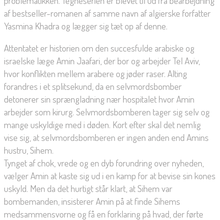
problematikken. Tegneserien er blevet til ud fra bearbejdning
af bestseller-romanen af samme navn af algierske forfatter
Yasmina Khadra og lægger sig tæt op af denne.
Attentatet er historien om den succesfulde arabiske og
israelske læge Amin Jaafari, der bor og arbejder Tel Aviv,
hvor konflikten mellem arabere og jøder raser. Alting
forandres i et splitsekund, da en selvmordsbomber
detonerer sin sprængladning nær hospitalet hvor Amin
arbejder som kirurg. Selvmordsbomberen tager sig selv og
mange uskyldige med i døden. Kort efter skal det nemlig
vise sig, at selvmordsbomberen er ingen anden end Amins
hustru, Sihem.
Tynget af chok, vrede og en dyb forundring over nyheden,
vælger Amin at kaste sig ud i en kamp for at bevise sin kones
uskyld. Men da det hurtigt står klart, at Sihem var
bombemanden, insisterer Amin på at finde Sihems
medsammensvorne og få en forklaring på hvad, der førte