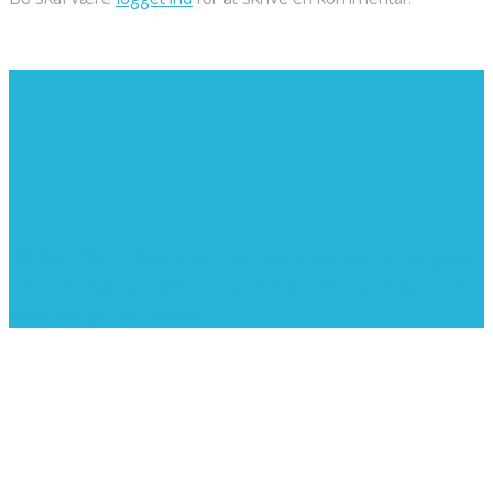
©2005-2022 - Sjovforbørn.dk, Intet materiale må gengives
uden skriftligt samtykke fra Sjovforbørn.dk |
Samlelån
for at
spare penge i din familie.