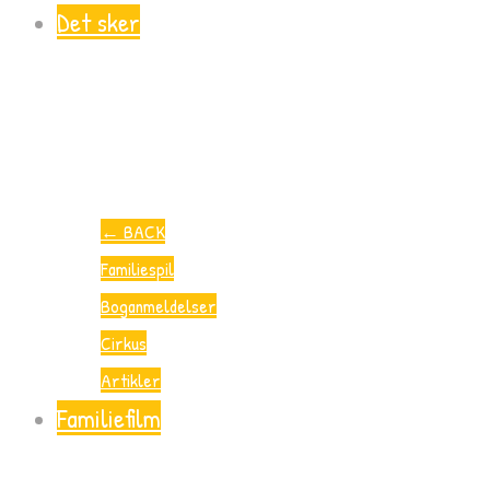
Det sker
←
BACK
Familiespil
Boganmeldelser
Cirkus
Artikler
Familiefilm