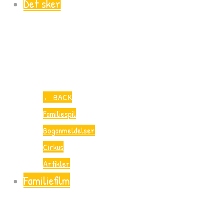
Det sker
←
BACK
Familiespil
Boganmeldelser
Cirkus
Artikler
Familiefilm