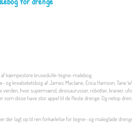
lebog for drenge
rie af kæmpestore krusedulle-tegne-malebog.
e- og kreativitetsbog af James Maclaine, Erica Harrison, Tane Wi
verden, hvor supermænd, dinosaurusser, robotter, kranier, ufoer, s
er som disse have stor appel til de fleste drenge. Og netop dre
er der lagt op til ren forkælelse for tegne- og maleglade drenge