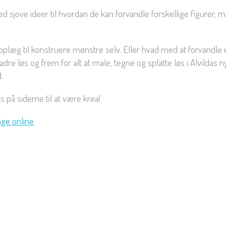
d sjove ideer til hvordan de kan forvandle forskellige figurer, mo
æg til konstruere mønstre selv. Eller hvad med at forvandle en
dre løs og frem for alt at male, tegne og splatte løs i Alvildas 
.
 på siderne til at være krea!
ge online