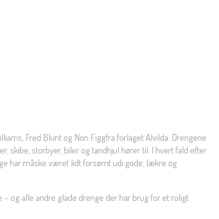
lliams, Fred Blunt og Non Figgfra forlaget Alvilda. Drengene
kibe, storbyer, biler og tandhjul hører til. I hvert fald efter
nge har måske været lidt forsømt udi gode, lækre og
 – og alle andre glade drenge der har brug for et roligt