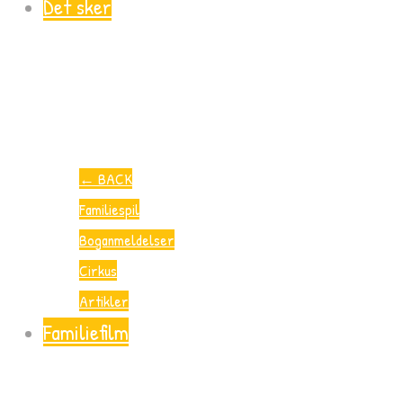
Det sker
←
BACK
Familiespil
Boganmeldelser
Cirkus
Artikler
Familiefilm