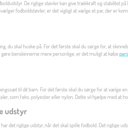
odboldudstyr. De rigtige støvler kan give trækkraft og stabilite
vælger fodboldstøvler, er det vigtigt at vælge et par, der er ko
ting, du skal huske på. For det første skal du sørge for, at skinn
il gøre benskinnerne mere personlige, er det muligt at købe
pers
ningssæt til dit barn. For det første skal du sørge for at vælge e
ler, som f.eks. polyester eller nylon. Dette vil hjælpe med at h
te udstyr
n har det rigtige udstyr, når det skal spille fodbold. Det rigtige