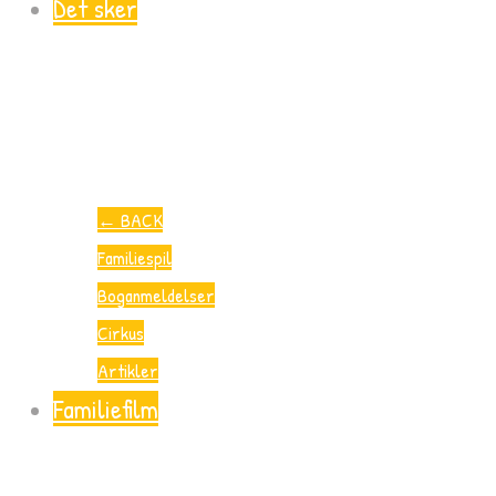
Det sker
←
BACK
Familiespil
Boganmeldelser
Cirkus
Artikler
Familiefilm