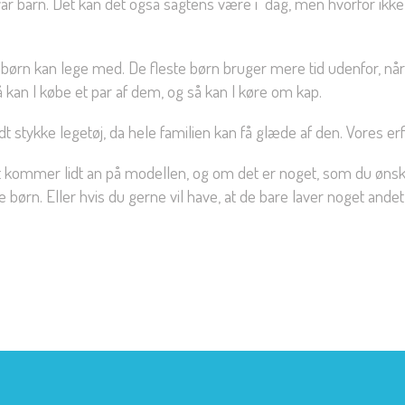
du var barn. Det kan det også sagtens være i dag, men hvorfor ik
e børn kan lege med. De fleste børn bruger mere tid udenfor, når
kan I købe et par af dem, og så kan I køre om kap.
odt stykke legetøj, da hele familien kan få glæde af den. Vores e
 det kommer lidt an på modellen, og om det er noget, som du ø
børn. Eller hvis du gerne vil have, at de bare laver noget andet 