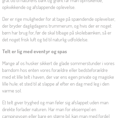
gråt ud til naturens bark og grønt får man opfriskende,
opkvikkende og afslappende oplevelse.
Der er rige muligheder for at tage på spændende oplevelser,
der bryder dagligdagens trummerum, og hvis der er noget
børn har brug for, før de skal tilbage på skolebænken, så er
det noget frisk luft og tid til naturlig udfoldelse.
Telt er lig med eventyr og spas
Mange af os husker sikkert de glade sommerstunder i vores
barndom hos enten vores forældre eller bedsteforældre
med et lille telt i haven, der var ens egen private og magiske
lille hule; et sted til at slappe af efter en dag med leg i den
varme sol.
Et telt giver tryghed og man føler sig afslappet uden man
direkte forlader naturen. Har man for eksempel en
campingvogn eller bare en større bil, kan man med fordel