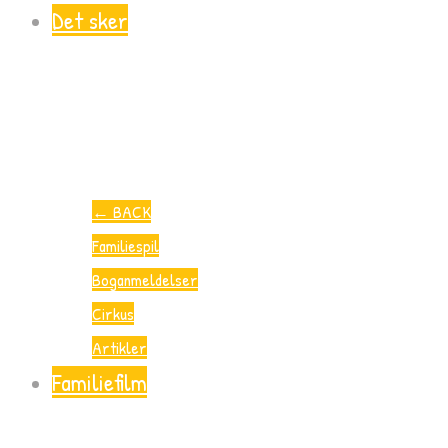
Det sker
←
BACK
Familiespil
Boganmeldelser
Cirkus
Artikler
Familiefilm