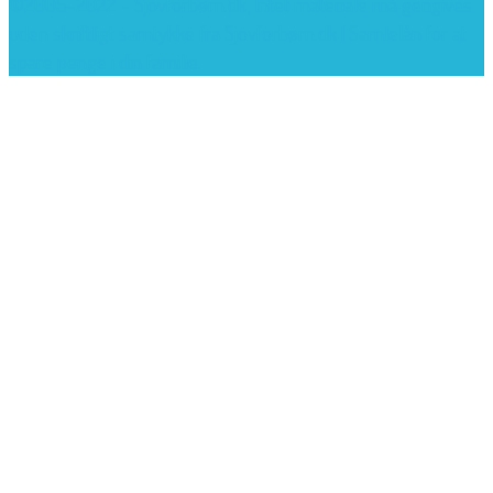
©2005-2022 - Sjovforbørn.dk, Intet materiale må gengives
uden skriftligt samtykke fra Sjovforbørn.dk |
Samlelån
for at
spare penge i din familie.