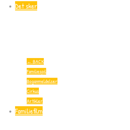
Det sker
←
BACK
Familiespil
Boganmeldelser
Cirkus
Artikler
Familiefilm