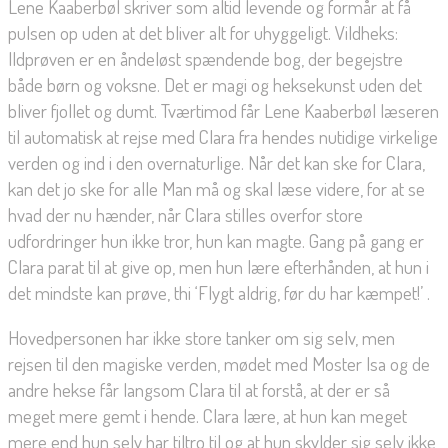
Lene Kaaberbøl skriver som altid levende og formår at få
pulsen op uden at det bliver alt for uhyggeligt. Vildheks:
Ildprøven er en åndeløst spændende bog, der begejstre
både børn og voksne. Det er magi og heksekunst uden det
bliver fjollet og dumt. Tværtimod får Lene Kaaberbøl læseren
til automatisk at rejse med Clara fra hendes nutidige virkelige
verden og ind i den overnaturlige. Når det kan ske for Clara,
kan det jo ske for alle Man må og skal læse videre, for at se
hvad der nu hænder, når Clara stilles overfor store
udfordringer hun ikke tror, hun kan magte. Gang på gang er
Clara parat til at give op, men hun lære efterhånden, at hun i
det mindste kan prøve, thi ‘Flygt aldrig, før du har kæmpet!’ .
Hovedpersonen har ikke store tanker om sig selv, men
rejsen til den magiske verden, mødet med Moster Isa og de
andre hekse får langsom Clara til at forstå, at der er så
meget mere gemt i hende. Clara lære, at hun kan meget
mere end hun selv har tiltro til og at hun skylder sig selv ikke