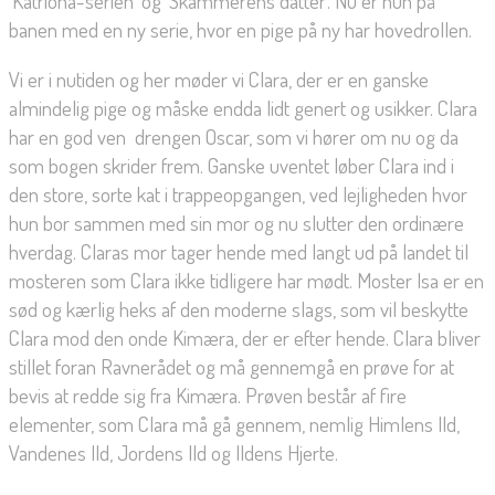
‘Katriona-serien’ og ‘Skammerens datter’. Nu er hun på
banen med en ny serie, hvor en pige på ny har hovedrollen.
Vi er i nutiden og her møder vi Clara, der er en ganske
almindelig pige og måske endda lidt genert og usikker. Clara
har en god ven  drengen Oscar, som vi hører om nu og da
som bogen skrider frem. Ganske uventet løber Clara ind i
den store, sorte kat i trappeopgangen, ved lejligheden hvor
hun bor sammen med sin mor og nu slutter den ordinære
hverdag. Claras mor tager hende med langt ud på landet til
mosteren som Clara ikke tidligere har mødt. Moster Isa er en
sød og kærlig heks af den moderne slags, som vil beskytte
Clara mod den onde Kimæra, der er efter hende. Clara bliver
stillet foran Ravnerådet og må gennemgå en prøve for at
bevis at redde sig fra Kimæra. Prøven består af fire
elementer, som Clara må gå gennem, nemlig Himlens Ild,
Vandenes Ild, Jordens Ild og Ildens Hjerte.