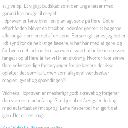
at give op. Et vigtigt budskab som den unge læser med
garanti kan bruge til meget.
Ildprøven er førte bind i en planlagt serie på flere. Det er
efterhånden blevet en tradition indenfor genren at bøgerne
alle indgår som en del af en serie. Personligt synes jeg det er
lidt synd for de helt unge læsere, vi her har med at gøre, og
for hvem det indimellem kan være svært at holde interessen
fanget i op til flere år før vi får en slutning. Hvorfor ikke skrive
flere selvstændige fantasybøger for de læsere der ikke
opfatter det som kult, men som alligevel værdsætter
magien, gyset og spændingen?!
Vildheks: Ildprøven er mesterligt godt skrevet og fortjener
den varmeste anbefaling! Glæd jer til en fængslende bog
med et fantastisk fint sprog. Lene Kaaberbøl har gjort det
igen. Det er ren magi
Køb Vildheks: Ildprøven online