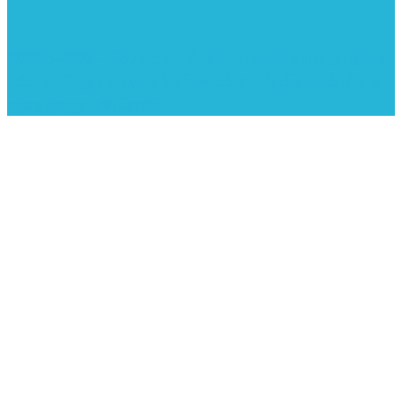
©2005-2022 - Sjovforbørn.dk, Intet materiale må gengives
uden skriftligt samtykke fra Sjovforbørn.dk |
Samlelån
for at
spare penge i din familie.