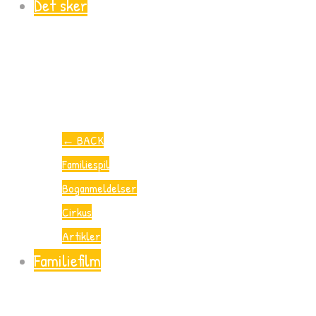
Det sker
←
BACK
Familiespil
Boganmeldelser
Cirkus
Artikler
Familiefilm