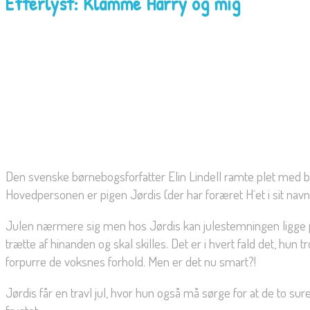
Efterlyst: Klamme Harry og mig
Den svenske børnebogsforfatter Elin Lindell ramte plet med bø
Hovedpersonen er pigen Jørdis (der har foræret H´et i sit navn ti
Julen nærmere sig men hos Jørdis kan julestemningen ligge på e
trætte af hinanden og skal skilles. Det er i hvert fald det, hun
forpurre de voksnes forhold. Men er det nu smart?!
Jørdis får en travl jul, hvor hun også må sørge for at de to s