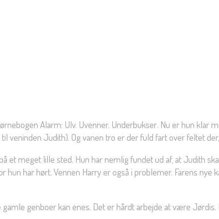
rnebogen Alarm: Ulv. Uvenner. Underbukser. Nu er hun klar me
l veninden Judith). Og vanen tro er der fuld fart over feltet der,
t meget lille sted. Hun har nemlig fundet ud af, at Judith skal r
 tror hun har hørt. Vennen Harry er også i problemer. Farens nye k
ure gamle genboer kan enes. Det er hårdt arbejde at være Jørdis.