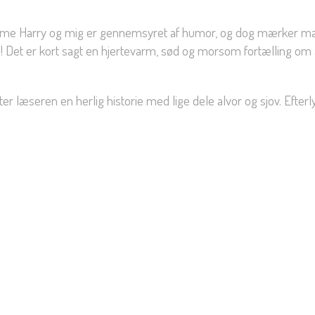
 Klamme Harry og mig er gennemsyret af humor, og dog mærker ma
! Det er kort sagt en hjertevarm, sød og morsom fortælling om at
er læseren en herlig historie med lige dele alvor og sjov. Efte